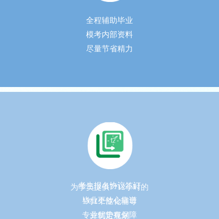
全程辅助毕业
模考内部资料
尽量节省精力
考生报名协议签订
为学员提供7*12小时的
毕业更放心靠谱
1对1个性化辅导
专业优势有保障
并制定规划