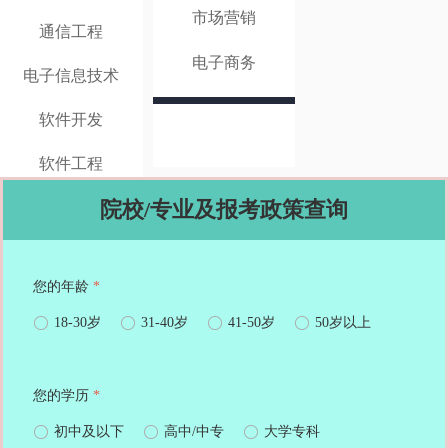
市场营销
通信工程
电子商务
电子信息技术
软件开发
软件工程
院校/专业及报考政策查询
您的年龄
*
ꀐ
18-30岁
ꀐ
31-40岁
ꀐ
41-50岁
ꀐ
50岁以上
您的学历
*
ꀐ
初中及以下
ꀐ
高中/中专
ꀐ
大学专科