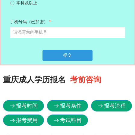
ꀐ
本科及以上
手机号码（已加密）
*
提交
重庆成人学历报名
考前咨询
报考时间
报考条件
报考流程
뀠
뀠
뀠
报考费用
考试科目
뀠
뀠