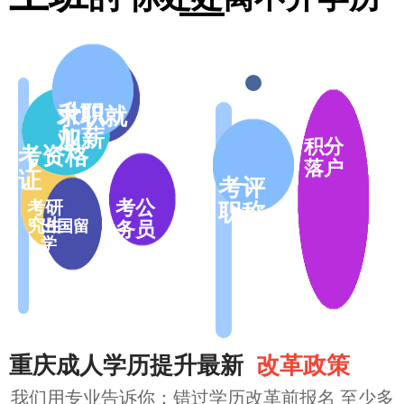
升职
求职就
加薪
业
积分
考资格
落户
证
考评
考公
考研
职称
究生
出国留
务员
学
重庆成人学历提升最新
改革政策
我们用专业告诉你：错过学历改革前报名
至少多