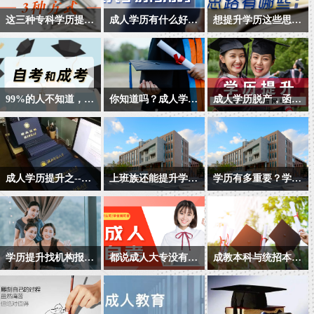
这三种专科学历提升的方式，你知道吗？
成人学历有什么好处？
想提升学历这些思路你知道吗？
专科学历提升方式有哪
很多人在脱离学校生活
提升学历很重要，如何
些？都有哪些特点？我
之后，尤其是工作之后
让自己的学历得到认
国现行的国民教育体系
才感觉到学历的重要
可，想要提升学历，现
中，国家承认学信网可
性，想要通过成人教育
在把目标分解成以下三
99%的人不知道，原来自考本科和成人高考的区别是这样的...
你知道吗？成人学历教育与非学历教育区别在哪里？
成人学历脱产，函授、业余分别是什么意思呢？
查的学历教育除了全日
的方式提升学历。那么
点：
首先自考和成考的区别
很多人在脱离学校生活
成人高考属国民教育系
制普通高等教育之外，
成人学历真的有用吗？
是什么呢？就是考试的
之后，尤其是工作之后
列，列入国家招生计
还有四个类型：依次为
难易度，自考本科的难
感到竞争激烈，压力尤
划，国家承认学历，参
自学考试、网络教育、
度是仅次于高考，而成
为明显，而选择学历教
加招生全国统一考试，
电大开放教育、成人高
成人学历提升之--网络教育招生问答篇
上班族还能提升学历吗？专升本和高升本有哪些方式呢？
学历有多重要？学历提升的重要性到底体现在哪里？
人高考的难度是仅次于
育与非学历教育是比较
各省、自治区统一组织
考。
网络教育是成人学历提
上班族还能提升学历
我们可以等待机会，但
自考本科的。自考本科
平常的晋升自我的方
录取。考试分高中起点
升随着信息社会发展应
吗？专升本和高升本有
不能因学历低而选择忍
要考10多门科目甚至是
式。
升成教专科(简称高起
运而生的新的教育形
哪些方式呢？
耐，机会随时会到来，
上达20门，才能是申请
专)、高中起点升成教本
式，是成人继续教育的
但忍耐却没有尽头，你
毕业证书，而成人高考
科(简称高起本)和普通专
学历提升找机构报名真的不靠谱吗?
都说成人大专没有用 为什么还那么多人报考呢?
成教本科与统招本科的区别？
良好选择，与传统的成
一、学历优势：
真的甘心吗？精彩的人
最多就是四门考试，单
科起点升成教本科(简称
很多朋友想提升学历,找
成人大专学历到底有用
随着国民素质的不断提
人教育相比，网络教育
生以自我提升，自我投
单就是看数量就已经是
成教专升本)三个层次。
教育机构呢怕被骗,自己
没用?这一点相信是大家
高，社会竞争愈加激
更具灵活性，学生的自
1.国家重点大学、国家
资作为起点，增长你的
少很多了。因此自考本
成人高等教育的授课方
找学校报名,不清楚流程,
都很疑惑的一点吧,很多
烈，学历显得尤为重