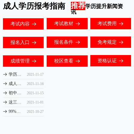
成人学历报考指南
推荐
学历提升新闻资
讯
考试教材
考试费用
考试内容
뀠
뀠
뀠
报名条件
免考规定
报名入口
뀠
뀠
뀠
资格认证
成绩管理
校区查看
뀠
뀠
뀠
学历提升如何识别靠谱机构？
뀠
2021-11-17
成人高考业余制和成人高考函授哪个更适合你？
뀠
2021-11-16
初中毕业如何提升学历？
뀠
2021-11-15
这三种专科学历提升的方式，你知道吗？
뀠
2021-11-01
99%的人不知道，原来自考本科和成人高考的区别是这样的...
뀠
2021-10-27