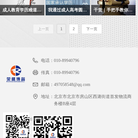
主空间很大，同时也要
承认学历
学识，提升你的竞争力
科和成人高考，按难度
式分为脱产、业余及函
老师还不上心,今天老师
人给出的回答都模棱两
要。从近年来报考成人
求同学们要有很强的自
成人教育学历难道真的没有优势吗?
我通过成人高考圆了大学梦,而且上了我特别喜欢的学校
干货｜手把手教你申请自考毕业证，秒懂！
来算的话，其实是自考
授三种形式，考生应根
在这里给大家说一下选
可，说学历没有用的人,
教育的人数逐年增长来
觉性和自律性。
2.教育部电子注册
本科的含金量比成人高
据自身的情况来选择适
在日常生活中，学历不
成人高考是提升自身学
年底又可以申请自考毕
择学校官方报名和选择
要么就是已经在另一个
看，学历提升是增加社
考的要高，而成人高考
合自己的学习形式。
是一张白纸，它扮演了
历文凭和知识能力的重
业证了，咱们很多同学
教育机构报名的利弊
领域成功的人,要么就是
会竞争力的普遍又快捷
上一页
1
2
下一页
3.业余时间提升教育学
的拿到本科毕业证书的
很多重要角色，比如升
要途径之一。虽然在不
就要申请毕业证书啦。
一事无成，安逸现状的
的方式
历
成功率会更高。
职加薪的筹码，找工作
少人眼里,其学历和学习
什么？？你还不知道怎
人，成功的人凤毛麟角,
的敲门砖，出国旅游或
过程要大打折扣,但过来
么去申请毕业证书？
一事无成的人希望你跟
4.为你的事业装上发动
者办签证的护身符，那
人认为,大可不必在意他
他一样
电话：
机
010-89940796
么，除了全日制学历
人的眼光,按自己选定的
外，非全日制里面的成
目标学习即可,学习成果
传真：
010-89940796
5.学习不受地点、时间
人教育学历就没有优势
就是最好的回答。
的限制
邮箱：
497058548@qq.com
了吗？
地址：
北京市北京市房山区西潞街道首发物流商
6.轻松报读，顺利毕业
务楼B座4层
首页
ꄲ
首页模板_1388