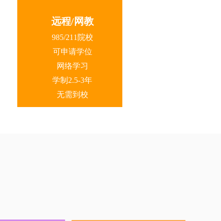
远程/网教
985/211院校
可申请学位
网络学习
学制2.5-3年
无需到校