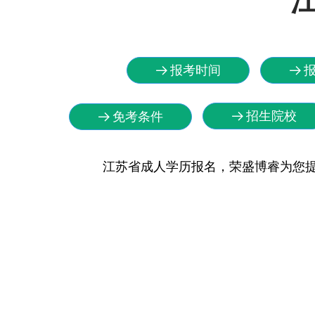
报考时间
뀠
뀠
招生院校
免考条件
뀠
뀠
江苏省成人学历报名，荣盛博睿为您