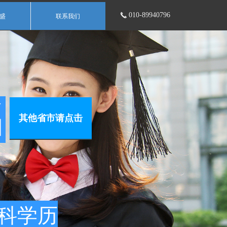
010-89940796
끅
盛
联系我们
名
其他省市请点击
科学历