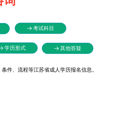
咨询
考试科目
뀠
学历形式
뀠
其他答疑
뀠
、条件、流程等江苏省成人学历报名信息。