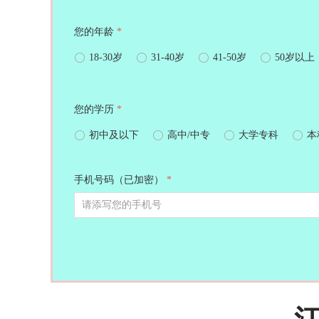
您的年龄
*
ꀐ
18-30岁
ꀐ
31-40岁
ꀐ
41-50岁
ꀐ
50岁以上
您的学历
*
ꀐ
初中及以下
ꀐ
高中/中专
ꀐ
大学专科
ꀐ
本
手机号码（已加密）
*